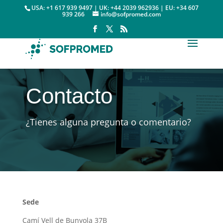
USA: +1 617 939 9497 | UK: +44 2039 962936 | EU: +34 607
939 266
info@sofpromed.com
Contacto
¿Tienes alguna pregunta o comentario?
Sede
Camí Vell de Bunyola 37B