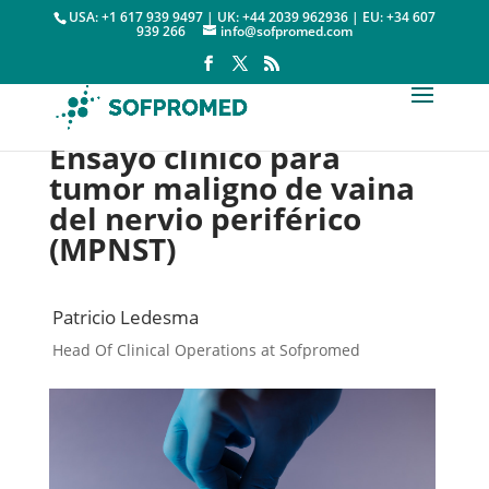
USA: +1 617 939 9497 | UK: +44 2039 962936 | EU: +34 607
939 266
info@sofpromed.com
Ensayo clínico para
tumor maligno de vaina
del nervio periférico
(MPNST)
Patricio Ledesma
Head Of Clinical Operations at Sofpromed
Ensayos clínicos disponibles

25 septiembre, 2023
