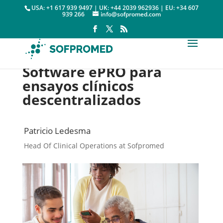
USA: +1 617 939 9497 | UK: +44 2039 962936 | EU: +34 607
939 266
info@sofpromed.com
Software ePRO para
ensayos clínicos
descentralizados
Patricio Ledesma
Head Of Clinical Operations at Sofpromed
Soluciones CRDe

28 julio, 2023
